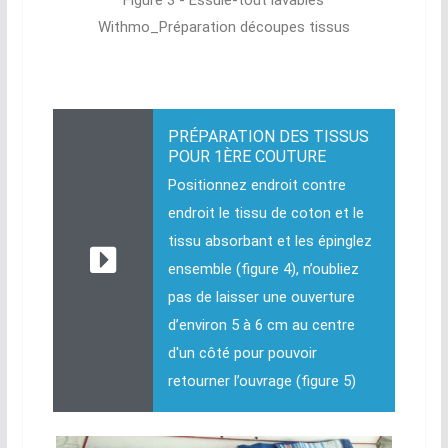
Withmo_Préparation découpes tissus
PRÉPARATION DES TISSUS
POUR 1ÈRE COUTURE
Positionnez endroit contre
endroit le tissu de coton et le
tissu absorbant et les épinglez
ensemble (figure 4), n’oubliez
pas de laisser une ouverture
d’environ 5 à 6 cm au centre
d'un côté pour pouvoir
retourner l’ouvrage (figure 5)