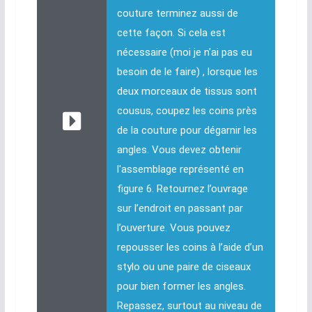
couture terminez aussi de
cette façon. Si cela est
nécessaire (moi je n'ai pas eu
besoin de le faire) , lorsque les
deux morceaux de tissus sont
cousus, coupez les coins près
de la couture pour dégarnir les
angles. Vous devez obtenir
l'assemblage représenté en
figure 6. Retournez l’ouvrage
sur l’endroit en passant par
l’ouverture. Vous pouvez
repousser les coins à l’aide d’un
stylo ou une paire de ciseaux
pour bien former les angles.
Repassez, surtout au niveau de