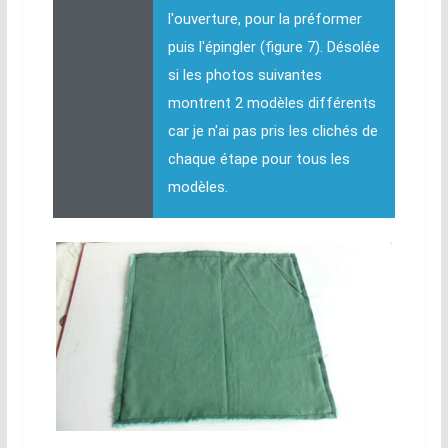
l'ouverture, pour la préformer
puis l'épingler (figure 7). Désolée
si les photos suivantes
montrent 2 modèles différents
car je n'ai pas pris les clichés de
chaque étape pour tous les
modèles.