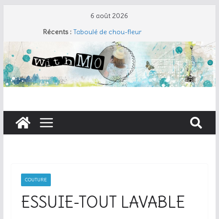
6 août 2026
Cherry Cobbler
Récents :
Taboulé de chou-fleur
Salade de pâtes façon César
Travers de porc et salade fraîche
Coudre un gant de toilette
COUTURE
ESSUIE-TOUT LAVABLE