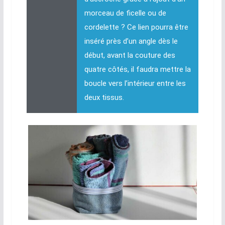
morceau de ficelle ou de
cordelette ? Ce lien pourra être
inséré près d’un angle dès le
début, avant la couture des
quatre côtés, il faudra mettre la
boucle vers l’intérieur entre les
deux tissus.