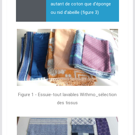
autant de coton que d’éponge
ou nid d’abeille (figure 3)
Figure 1 - Essuie-tout lavables Withmo_sélection
des tissus