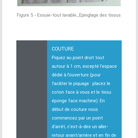
Figure 5 - Essuie-tout lavable_Epinglage des tissus
COUTURE
Piquez au point droit tout
autour à 1 cm, excepté l'espace
dédié à l’ouverture (pour
faciliter le piquage : placez le
coton face à vous et le tissu
éponge face machine). En
début de couture vous
commencez par un point
d’arrêt, c’est-à-dire un aller-
retour avant/arrière et en fin de