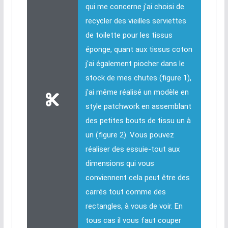
qui me concerne j'ai choisi de
recycler des vieilles serviettes
de toilette pour les tissus
éponge, quant aux tissus coton
j'ai également piocher dans le
stock de mes chutes (figure 1),
j'ai même réalisé un modèle en
style patchwork en assemblant
des petites bouts de tissu un à
un (figure 2). Vous pouvez
réaliser des essuie-tout aux
dimensions qui vous
conviennent cela peut être des
carrés tout comme des
rectangles, à vous de voir. En
tous cas il vous faut couper