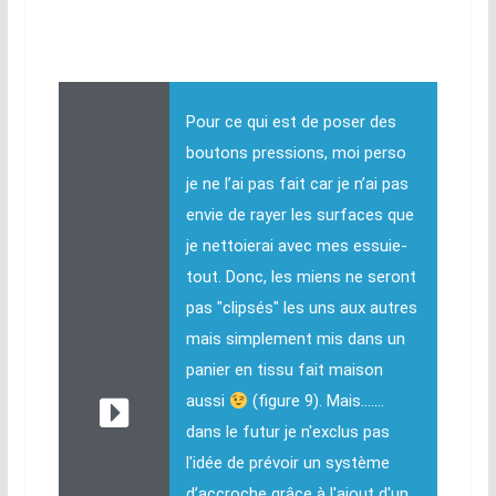
Pour ce qui est de poser des
boutons pressions, moi perso
je ne l’ai pas fait car je n’ai pas
envie de rayer les surfaces que
je nettoierai avec mes essuie-
tout. Donc, les miens ne seront
pas "clipsés" les uns aux autres
mais simplement mis dans un
panier en tissu fait maison
aussi
(figure 9). Mais.......
dans le futur je n'exclus pas
l'idée de prévoir un système
d’accroche grâce à l'ajout d'un