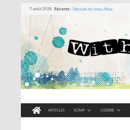
7 août 2026
Récents :
Taboulé de chou-fleur
Salade de pâtes façon César
Travers de porc et salade fraîc
Coudre un gant de toilette
Cherry Cobbler
ARTICLES
SCRAP
CUISINE