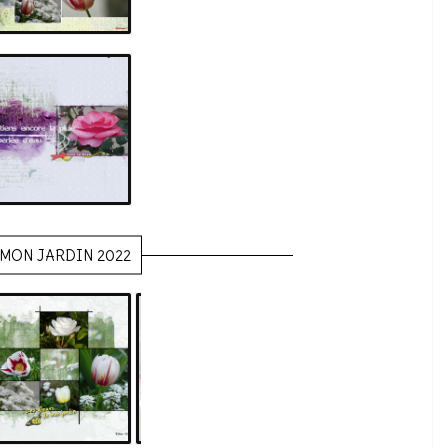
rose
MON JARDIN 2022
le mele fleurs 1
pivoines
effet blendi
paquerette