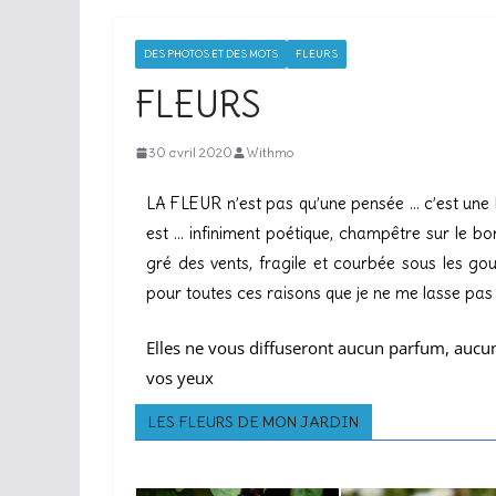
DES PHOTOS ET DES MOTS
FLEURS
FLEURS
30 avril 2020
Withmo
LA FLEUR n’est pas qu’une pensée … c’est une b
est … infiniment poétique, champêtre sur le b
gré des vents, fragile et courbée sous les goutt
pour toutes ces raisons que je ne me lasse pas 
Elles ne vous diffuseront aucun parfum, aucune
vos yeux
LES FLEURS DE MON JARDIN