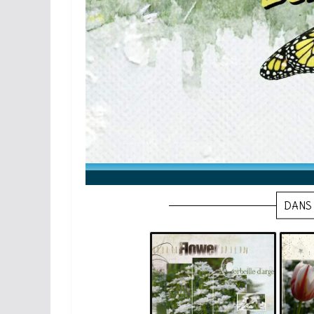
DANS 
corbeille argent