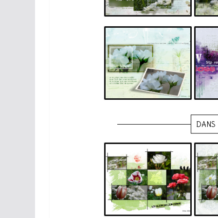
roses blanches
DANS 
pele mele fleurs 2
pe