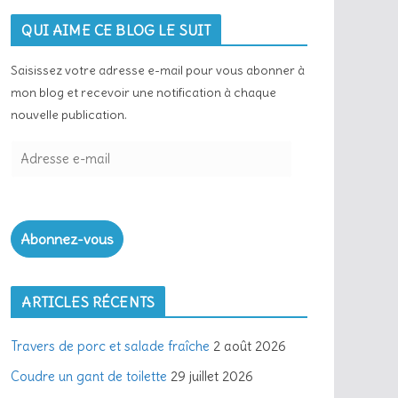
QUI AIME CE BLOG LE SUIT
Saisissez votre adresse e-mail pour vous abonner à
mon blog et recevoir une notification à chaque
nouvelle publication.
A
d
r
e
Abonnez-vous
s
s
e
ARTICLES RÉCENTS
e
-
Travers de porc et salade fraîche
2 août 2026
m
a
Coudre un gant de toilette
29 juillet 2026
i