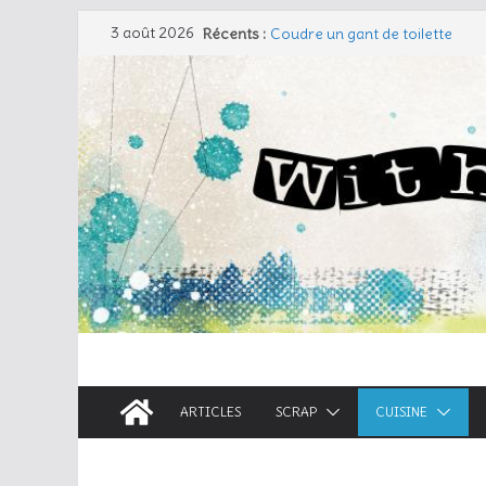
Travers de porc et salade fraîc
Passer
3 août 2026
Récents :
Coudre un gant de toilette
au
Cherry Cobbler
Taboulé de chou-fleur
contenu
Wraps aux lentilles corail
ARTICLES
SCRAP
CUISINE