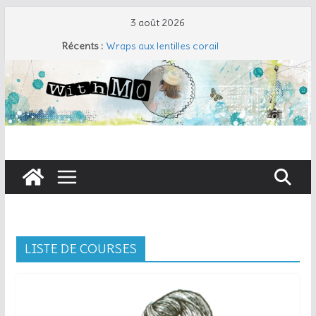
Passer
3 août 2026
au
Récents :
Wraps aux lentilles corail
contenu
Travers de porc et salade fraîche
Coudre un gant de toilette
Cherry Cobbler
Taboulé de chou-fleur
LISTE DE COURSES