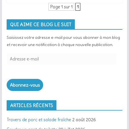
Page 1 sur 1
1
QUI AIME CE BLOG LE SUIT
Saisissez votre adresse e-mail pour vous abonner à mon blog
et recevoir une notification à chaque nouvelle publication.
A
d
r
e
Abonnez-vous
s
s
e
ARTICLES RÉCENTS
e
-
Travers de porc et salade fraîche
2 août 2026
m
a