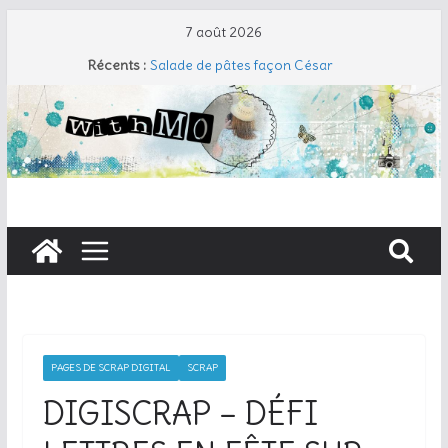
7 août 2026
Récents :
Salade de pâtes façon César
Travers de porc et salade fraîche
Coudre un gant de toilette
Cherry Cobbler
Taboulé de chou-fleur
PAGES DE SCRAP DIGITAL
SCRAP
DIGISCRAP – DÉFI