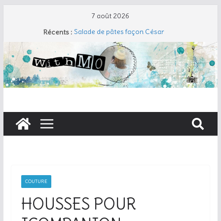
7 août 2026
Récents :
Salade de pâtes façon César
Travers de porc et salade fraîche
Coudre un gant de toilette
Cherry Cobbler
Taboulé de chou-fleur
COUTURE
HOUSSES POUR