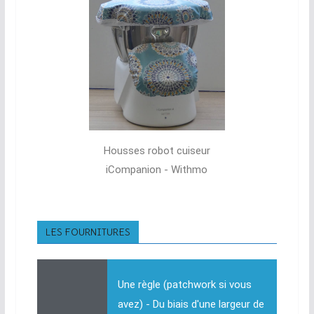
Housses robot cuiseur
iCompanion - Withmo
LES FOURNITURES
Une règle (patchwork si vous
avez) - Du biais d'une largeur de