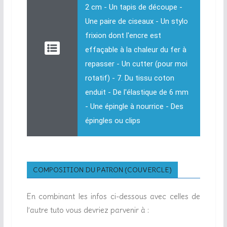
2 cm - Un tapis de découpe -
Une paire de ciseaux - Un stylo
frixion dont l'encre est
effaçable à la chaleur du fer à
repasser - Un cutter (pour moi
rotatif) - 7. Du tissu coton
enduit - De l'élastique de 6 mm
- Une épingle à nourrice - Des
épingles ou clips
COMPOSITION DU PATRON (COUVERCLE)
En combinant les infos ci-dessous avec celles de
l’autre tuto vous devriez parvenir à :