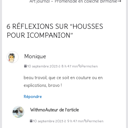
Art journal – Promenade en calèche Birmanie
6 RÉFLEXIONS SUR “
HOUSSES
POUR ICOMPANION
”
Monique
10 septembre 2023 à 8 h 47 min
Permalien
beau travail, que ce soit en couture ou en
explications, bravo !
Répondre
Withmo
Auteur de l’article
10 septembre 2023 à 9 h 47 min
Permalien