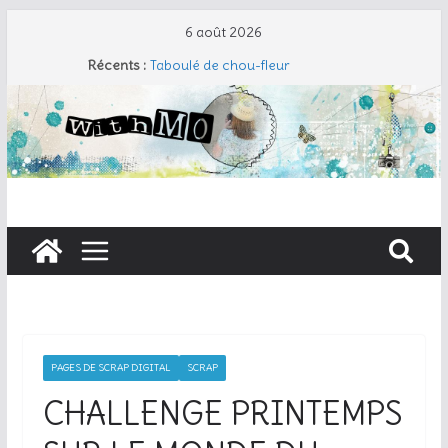
6 août 2026
Récents :
Taboulé de chou-fleur
Salade de pâtes façon César
Travers de porc et salade fraîche
Coudre un gant de toilette
Cherry Cobbler
PAGES DE SCRAP DIGITAL
SCRAP
CHALLENGE PRINTEMPS