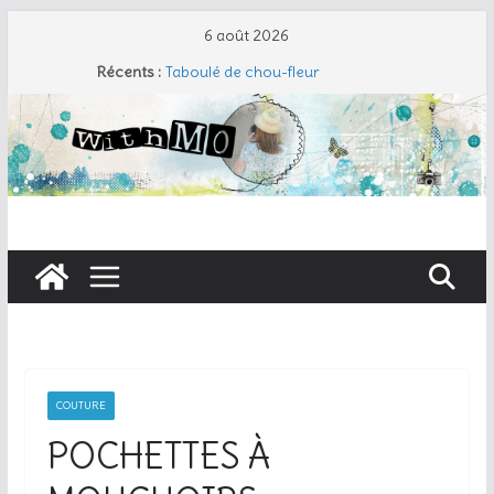
Passer
6 août 2026
au
Récents :
Taboulé de chou-fleur
contenu
Salade de pâtes façon César
Travers de porc et salade fraîche
Coudre un gant de toilette
Cherry Cobbler
COUTURE
POCHETTES À