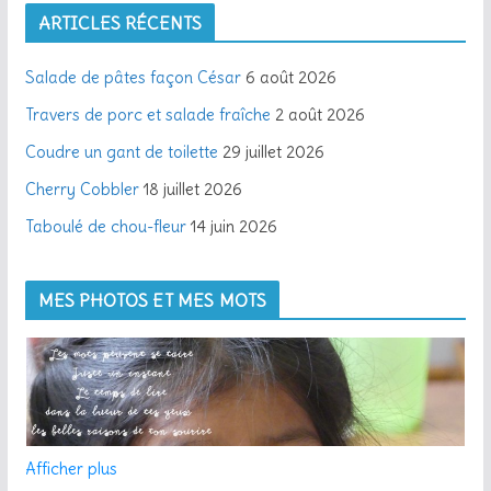
ARTICLES RÉCENTS
e
-
Salade de pâtes façon César
6 août 2026
m
a
Travers de porc et salade fraîche
2 août 2026
i
Coudre un gant de toilette
29 juillet 2026
l
Cherry Cobbler
18 juillet 2026
Taboulé de chou-fleur
14 juin 2026
MES PHOTOS ET MES MOTS
Afficher plus