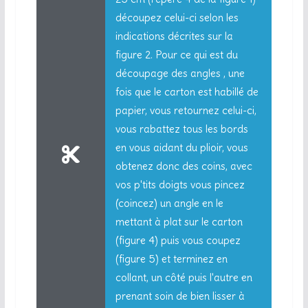
découpez celui-ci selon les
indications décrites sur la
figure 2. Pour ce qui est du
découpage des angles , une
fois que le carton est habillé de
papier, vous retournez celui-ci,
vous rabattez tous les bords
en vous aidant du plioir, vous
obtenez donc des coins, avec
vos p'tits doigts vous pincez
(coincez) un angle en le
mettant à plat sur le carton
(figure 4) puis vous coupez
(figure 5) et terminez en
collant, un côté puis l'autre en
prenant soin de bien lisser à