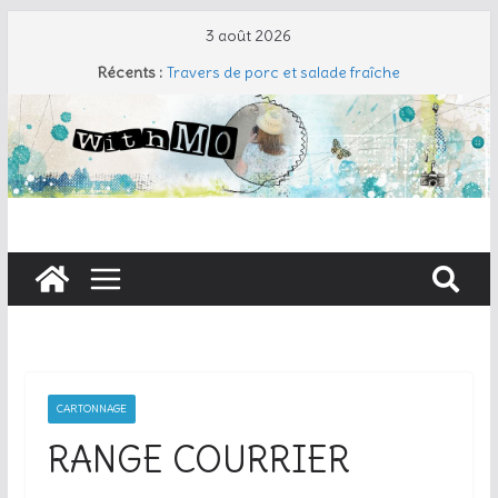
3 août 2026
Récents :
Travers de porc et salade fraîche
Coudre un gant de toilette
Cherry Cobbler
Taboulé de chou-fleur
Wraps aux lentilles corail
CARTONNAGE
RANGE COURRIER