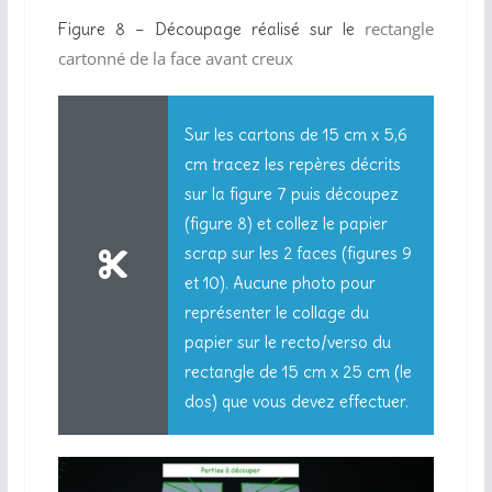
rectangle
Figure 8 – Découpage réalisé sur le
cartonné de la face avant creux
Sur les cartons de 15 cm x 5,6
cm tracez les repères décrits
sur la figure 7 puis découpez
(figure 8) et collez le papier
scrap sur les 2 faces (figures 9
et 10). Aucune photo pour
représenter le collage du
papier sur le recto/verso du
rectangle de 15 cm x 25 cm (le
dos) que vous devez effectuer.