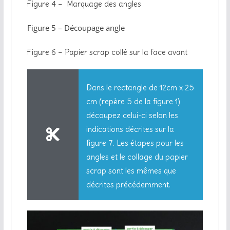
Figure 4 – Marquage des angles
Figure 5 – Découpage angle
Figure 6 – Papier scrap collé sur la face avant
Dans le rectangle de 12cm x 25
cm (repère 5 de la figure 1)
découpez celui-ci selon les
indications décrites sur la
figure 7. Les étapes pour les
angles et le collage du papier
scrap sont les mêmes que
décrites précédemment.