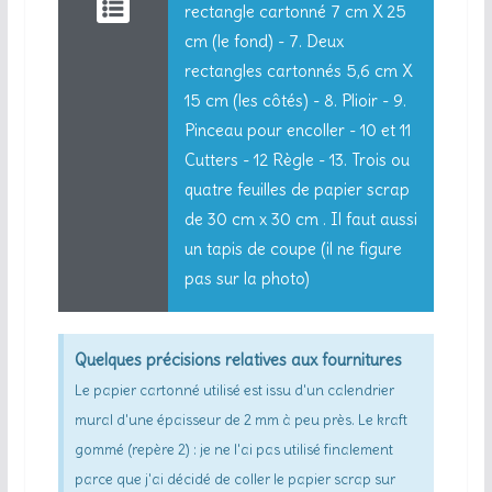
rectangle cartonné 7 cm X 25
cm (le fond) - 7. Deux
rectangles cartonnés 5,6 cm X
15 cm (les côtés) - 8. Plioir - 9.
Pinceau pour encoller - 10 et 11
Cutters - 12 Règle - 13. Trois ou
quatre feuilles de papier scrap
de 30 cm x 30 cm . Il faut aussi
un tapis de coupe (il ne figure
pas sur la photo)
Quelques précisions relatives aux fournitures
Le papier cartonné utilisé est issu d'un calendrier
mural d'une épaisseur de 2 mm à peu près. Le kraft
gommé (repère 2) : je ne l'ai pas utilisé finalement
parce que j'ai décidé de coller le papier scrap sur