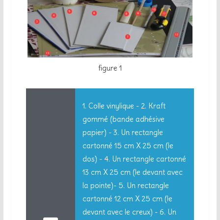
figure 1
1. Colle vinylique - 2. Kraft
gommé (bande adhésive
papier) - 3. Un rectangle
cartonné 15 cm X 25 cm (le
dos) - 4. Un rectangle cartonné
13 cm X 25 cm (le devant avec
la pointe)- 5. Un rectangle
cartonné 12 cm X 25 cm (le
devant avec le creux) - 6. Un