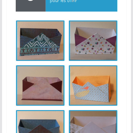
pour les offrir
range courrier
range courrier 2
range courrier 3
range courrier 4
range courrier 5
range courrier 6