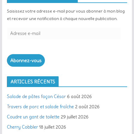
Saisissez votre adresse e-mail pour vous abonner à mon blog
et recevoir une notification à chaque nouvelle publication.
A
d
r
e
Abonnez-vous
s
s
e
ARTICLES RÉCENTS
e
-
Salade de pâtes façon César
6 août 2026
m
a
Travers de porc et salade fraîche
2 août 2026
i
Coudre un gant de toilette
29 juillet 2026
l
Cherry Cobbler
18 juillet 2026