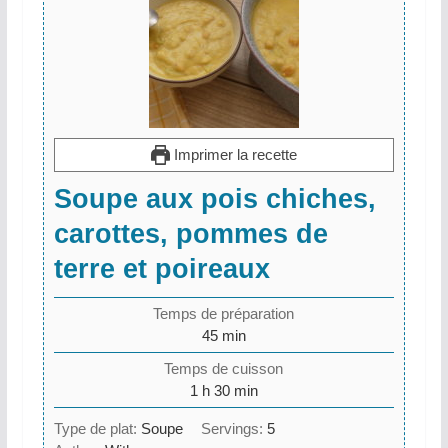
Imprimer la recette
Soupe aux pois chiches,
carottes, pommes de
terre et poireaux
Temps de préparation
minutes
45
min
Temps de cuisson
heure
minutes
1
h
30
min
Type de plat:
Soupe
Servings:
5