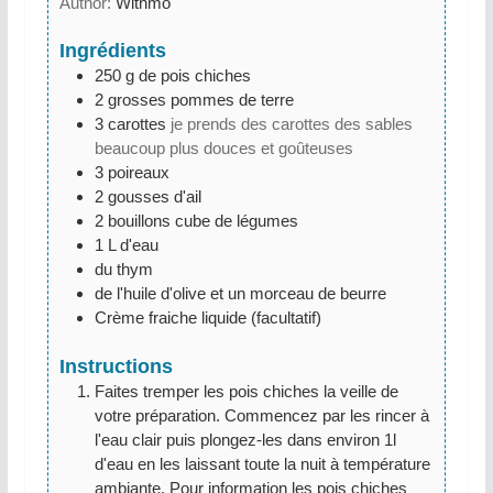
Author:
Withmo
Ingrédients
250
g
de pois chiches
2
grosses pommes de terre
3
carottes
je prends des carottes des sables
beaucoup plus douces et goûteuses
3
poireaux
2
gousses d'ail
2
bouillons cube de légumes
1
L
d'eau
du thym
de l'huile d'olive et un morceau de beurre
Crème fraiche liquide (facultatif)
Instructions
Faites tremper les pois chiches la veille de
votre préparation. Commencez par les rincer à
l'eau clair puis plongez-les dans environ 1l
d'eau en les laissant toute la nuit à température
ambiante. Pour information les pois chiches