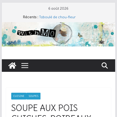
Passer
6 août 2026
au
Récents :
Taboulé de chou-fleur
contenu
Salade de pâtes façon César
Travers de porc et salade fraîche
Coudre un gant de toilette
Cherry Cobbler
CUISINE
SOUPES
SOUPE AUX POIS