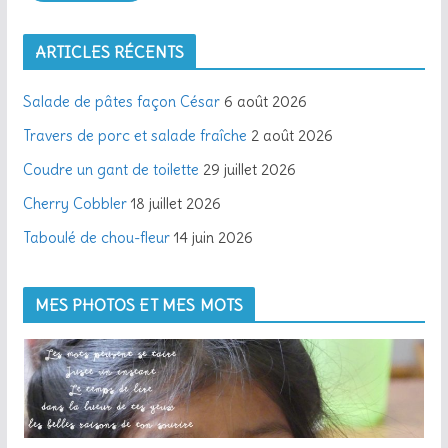
s
e
ARTICLES RÉCENTS
e
-
Salade de pâtes façon César
6 août 2026
m
a
Travers de porc et salade fraîche
2 août 2026
i
Coudre un gant de toilette
29 juillet 2026
l
Cherry Cobbler
18 juillet 2026
Taboulé de chou-fleur
14 juin 2026
MES PHOTOS ET MES MOTS