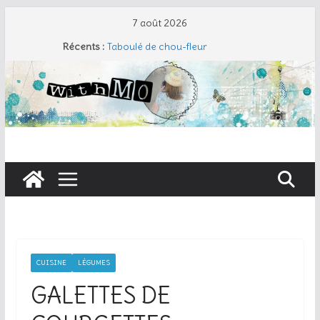
Passer
7 août 2026
au
Récents :
Taboulé de chou-fleur
contenu
Salade de pâtes façon César
Travers de porc et salade fraîche
Coudre un gant de toilette
Cherry Cobbler
CUISINE
LÉGUMES
GALETTES DE