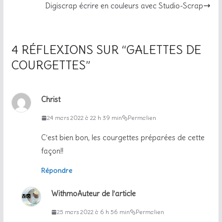
Digiscrap écrire en couleurs avec Studio-Scrap
4 RÉFLEXIONS SUR “
GALETTES DE
COURGETTES
”
Christ
24 mars 2022 à 22 h 39 min
Permalien
C’est bien bon, les courgettes préparées de cette
façon!!
Répondre
Withmo
Auteur de l’article
25 mars 2022 à 6 h 56 min
Permalien