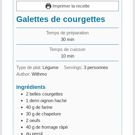
Imprimer la recette
Galettes de courgettes
Temps de préparation
minutes
30
min
Temps de cuisson
minutes
10
min
Type de plat:
Légume
Servings:
3
personnes
Author:
Withmo
Ingrédients
2
belles courgettes
1
demi oignon haché
40
g
de farine
30
g
de chapelure
2
oeufs
40
g
de fromage râpé
du persil