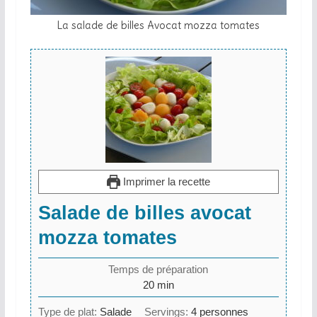
La salade de billes Avocat mozza tomates
Imprimer la recette
Salade de billes avocat
mozza tomates
Temps de préparation
minutes
20
min
Type de plat:
Salade
Servings:
4
personnes