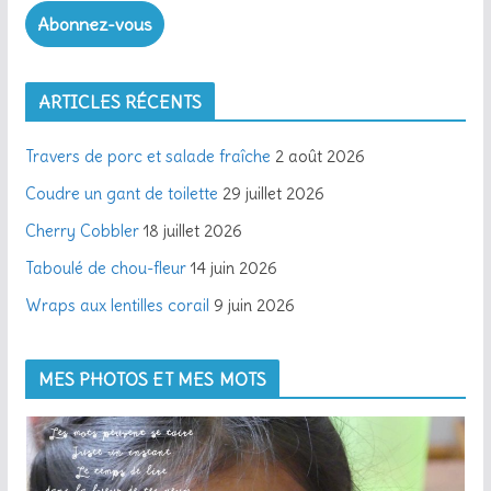
Abonnez-vous
s
s
e
ARTICLES RÉCENTS
e
-
Travers de porc et salade fraîche
2 août 2026
m
a
Coudre un gant de toilette
29 juillet 2026
i
Cherry Cobbler
18 juillet 2026
l
Taboulé de chou-fleur
14 juin 2026
Wraps aux lentilles corail
9 juin 2026
MES PHOTOS ET MES MOTS