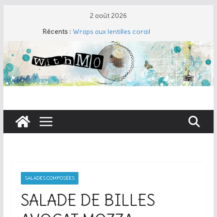
Passer
2 août 2026
au
Récents :
Wraps aux lentilles corail
contenu
Travers de porc et salade fraîche
Coudre un gant de toilette
Cherry Cobbler
Taboulé de chou-fleur
SALADES COMPOSÉES
SALADE DE BILLES