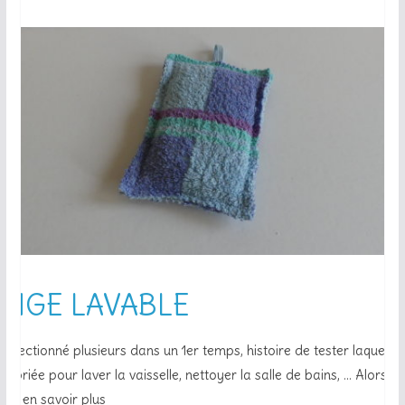
NGE LAVABLE
confectionné plusieurs dans un 1er temps, histoire de tester laquelle s
opriée pour laver la vaisselle, nettoyer la salle de bains, … Alors lis
pour en savoir plus