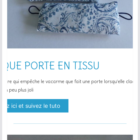
QUE PORTE EN TISSU
soire qui empêche le vacarme que fait une porte lorsqu’elle claque 
t un peu plus joli
uez ici et suivez le tuto