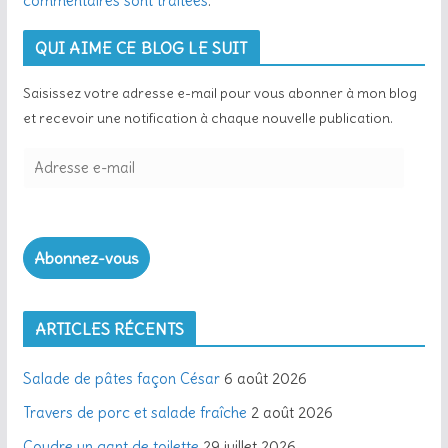
commentaires sont traitées
.
QUI AIME CE BLOG LE SUIT
Saisissez votre adresse e-mail pour vous abonner à mon blog
et recevoir une notification à chaque nouvelle publication.
A
d
r
e
Abonnez-vous
s
s
e
ARTICLES RÉCENTS
e
-
Salade de pâtes façon César
6 août 2026
m
a
Travers de porc et salade fraîche
2 août 2026
i
Coudre un gant de toilette
29 juillet 2026