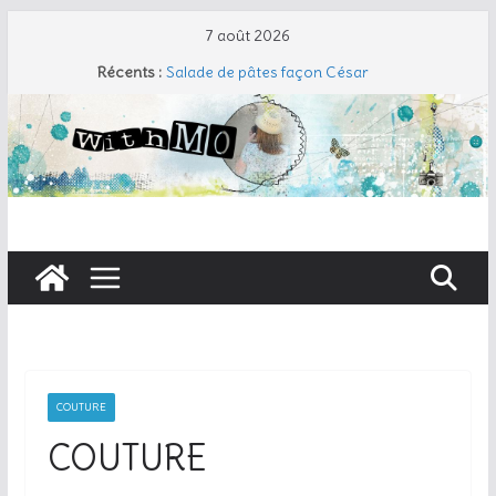
Passer
7 août 2026
au
Récents :
Salade de pâtes façon César
contenu
Travers de porc et salade fraîche
Coudre un gant de toilette
Cherry Cobbler
Taboulé de chou-fleur
COUTURE
COUTURE