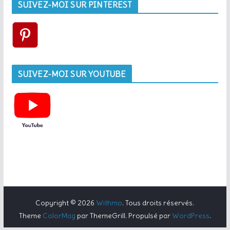
SUIVEZ-MOI SUR PINTEREST
SUIVEZ-MOI SUR YOUTUBE
Copyright © 2026
Withmo
. Tous droits réservés.
Theme
ColorMag
par ThemeGrill. Propulsé par
WordPress
.