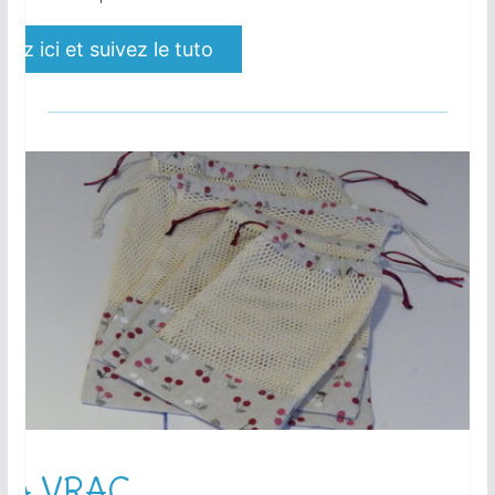
uez ici et suivez le tuto
 À VRAC