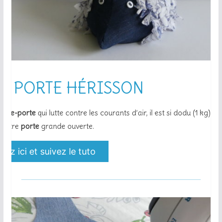
E PORTE HÉRISSON
n
cale-porte
qui lutte contre les courants d’air, il est si dodu (1 kg) qu’i
 votre
porte
grande ouverte.
uez ici et suivez le tuto