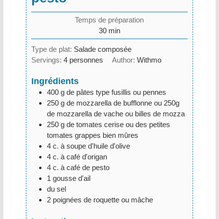
Temps de préparation
30
min
Type de plat:
Salade composée
Servings:
4
personnes
Author:
Withmo
Ingrédients
400
g
de pâtes type fusillis ou pennes
250
g
de mozzarella de bufflonne ou 250g
de mozzarella de vache ou billes de mozza
250
g
de tomates cerise ou des petites
tomates grappes bien mûres
4
c. à soupe
d'huile d'olive
4
c. à café
d'origan
4
c. à café
de pesto
1
gousse d'ail
du sel
2
poignées de roquette ou mâche