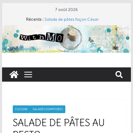
7 août 2026
Récents :
Salade de pâtes façon César
Travers de porc et salade fraîche
Coudre un gant de toilette
Cherry Cobbler
Taboulé de chou-fleur
CUISINE
SALADES COMPOSÉES
SALADE DE PÂTES AU