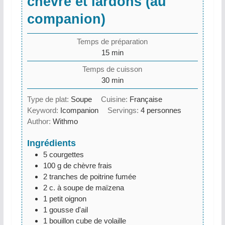
chèvre et lardons (au
companion)
Temps de préparation
minutes
15
min
Temps de cuisson
minutes
30
min
Type de plat:
Soupe
Cuisine:
Française
Keyword:
Icompanion
Servings:
4
personnes
Author:
Withmo
Ingrédients
5
courgettes
100
g
de chèvre frais
2
tranches de poitrine fumée
2
c. à soupe
de maïzena
1
petit oignon
1
gousse d'ail
1
bouillon cube de volaille