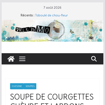
Passer
7 août 2026
au
Récents :
Taboulé de chou-fleur
contenu
Salade de pâtes façon César
Travers de porc et salade fraîche
Coudre un gant de toilette
Cherry Cobbler
CUISINE
SOUPES
SOUPE DE COURGETTES