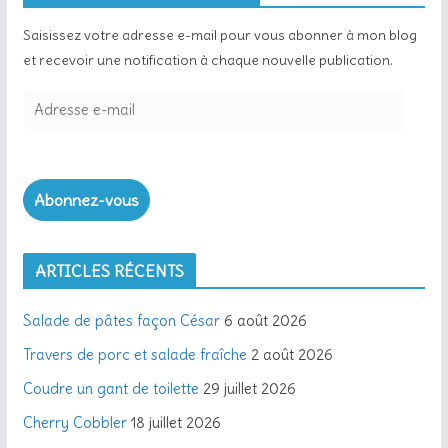
Saisissez votre adresse e-mail pour vous abonner à mon blog
et recevoir une notification à chaque nouvelle publication.
A
d
r
e
Abonnez-vous
s
s
e
ARTICLES RÉCENTS
e
-
Salade de pâtes façon César
6 août 2026
m
a
Travers de porc et salade fraîche
2 août 2026
i
Coudre un gant de toilette
29 juillet 2026
l
Cherry Cobbler
18 juillet 2026