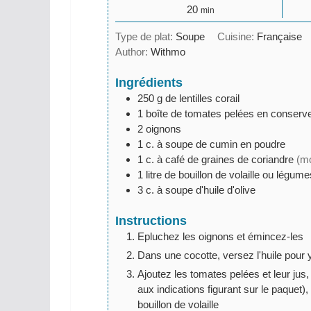
minutes
20
min
Type de plat:
Soupe
Cuisine:
Française
Author:
Withmo
Ingrédients
250
g
de lentilles corail
1
boîte
de tomates pelées en conserv
2
oignons
1
c. à soupe
de cumin en poudre
1
c. à café
de graines de coriandre
(mo
1
litre
de bouillon de volaille ou légume
3
c. à soupe
d'huile d'olive
Instructions
Epluchez les oignons et émincez-les
Dans une cocotte, versez l'huile pour y
Ajoutez les tomates pelées et leur jus, 
aux indications figurant sur le paquet),
bouillon de volaille