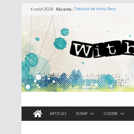
Passer
6 août 2026
Récents :
Taboulé de chou-fleur
au
Salade de pâtes façon César
Travers de porc et salade fraîc
contenu
Coudre un gant de toilette
Cherry Cobbler
ARTICLES
SCRAP
CUISINE