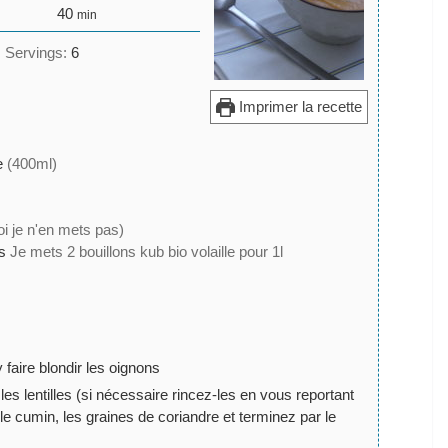
minutes
40
min
Servings:
6
Imprimer la recette
e
(400ml)
i je n'en mets pas)
s
Je mets 2 bouillons kub bio volaille pour 1l
 faire blondir les oignons
les lentilles (si nécessaire rincez-les en vous reportant
 le cumin, les graines de coriandre et terminez par le