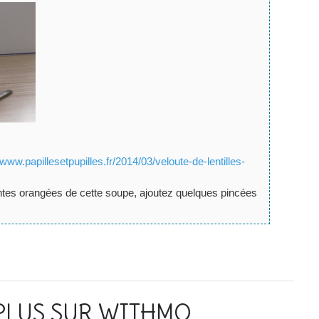
/www.papillesetpupilles.fr/2014/03/veloute-de-lentilles-
teintes orangées de cette soupe, ajoutez quelques pincées
PLUS SUR WITHMO