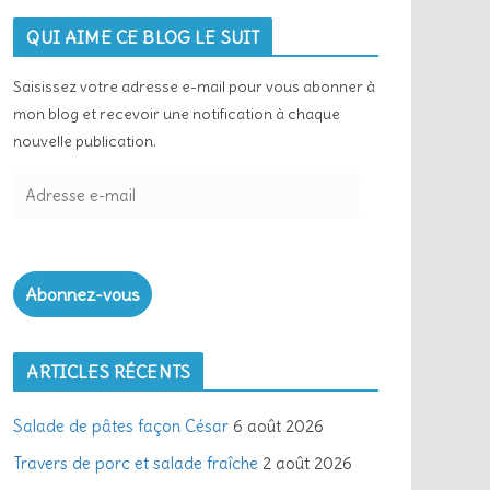
QUI AIME CE BLOG LE SUIT
Saisissez votre adresse e-mail pour vous abonner à
mon blog et recevoir une notification à chaque
nouvelle publication.
A
d
r
e
Abonnez-vous
s
s
e
ARTICLES RÉCENTS
e
-
Salade de pâtes façon César
6 août 2026
m
a
Travers de porc et salade fraîche
2 août 2026
i