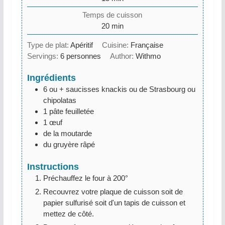
Temps de cuisson
minutes
20
min
Type de plat:
Apéritif
Cuisine:
Française
Servings:
6
personnes
Author:
Withmo
Ingrédients
6 ou +
saucisses knackis ou de Strasbourg ou
chipolatas
1
pâte feuilletée
1
œuf
de la moutarde
du gruyère râpé
Instructions
Préchauffez le four à 200°
Recouvrez votre plaque de cuisson soit de
papier sulfurisé soit d'un tapis de cuisson et
mettez de côté.