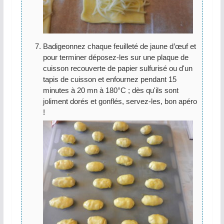
Badigeonnez chaque feuilleté de jaune d’œuf et
pour terminer déposez-les sur une plaque de
cuisson recouverte de papier sulfurisé ou d'un
tapis de cuisson et enfournez pendant 15
minutes à 20 mn à 180°C ; dès qu'ils sont
joliment dorés et gonflés, servez-les, bon apéro
!