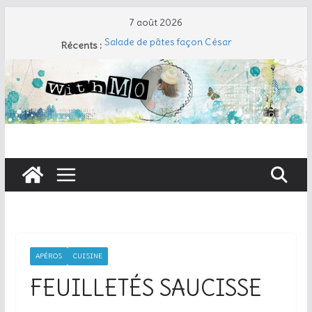
Passer
7 août 2026
au
Récents :
Salade de pâtes façon César
contenu
Travers de porc et salade fraîche
Coudre un gant de toilette
Cherry Cobbler
Taboulé de chou-fleur
APÉROS
CUISINE
FEUILLETÉS SAUCISSE