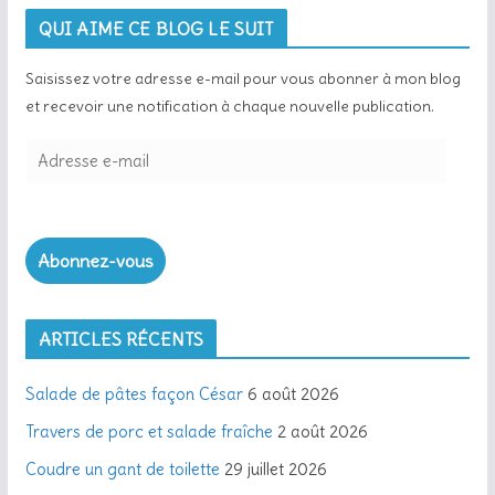
QUI AIME CE BLOG LE SUIT
Saisissez votre adresse e-mail pour vous abonner à mon blog
et recevoir une notification à chaque nouvelle publication.
A
d
r
e
Abonnez-vous
s
s
e
ARTICLES RÉCENTS
e
-
Salade de pâtes façon César
6 août 2026
m
a
Travers de porc et salade fraîche
2 août 2026
i
Coudre un gant de toilette
29 juillet 2026
l